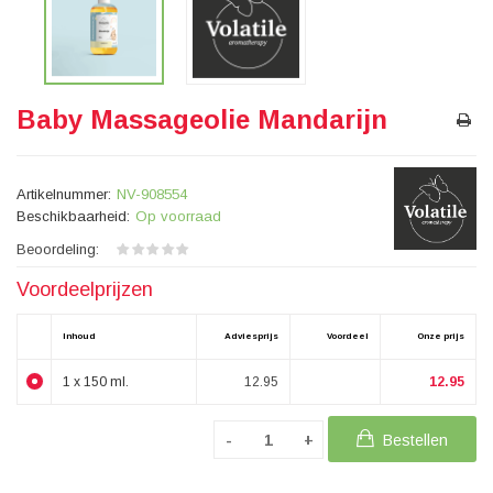
Baby Massageolie Mandarijn
Artikelnummer:
NV-908554
Beschikbaarheid:
Op voorraad
Beoordeling:
Voordeelprijzen
Inhoud
Adviesprijs
Voordeel
Onze prijs
1 x 150 ml.
12.95
12.95
Bestellen