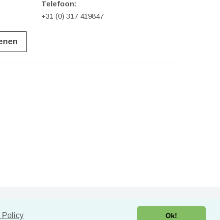
Telefoon:
+31 (0) 317 419847
ienen
 Policy
Ok!