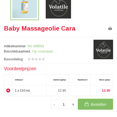
Baby Massageolie Cara
Artikelnummer:
NV-908551
Beschikbaarheid:
Op voorraad
Beoordeling:
Voordeelprijzen
Inhoud
Adviesprijs
Voordeel
Onze prijs
1 x 150 ml.
12.95
12.95
Bestellen