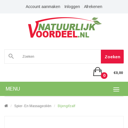
Account aanmaken
Inloggen
Afrekenen
Zoeken
€0,00
0
MENU
Spier- En Massageoliën
Bijengifzalf