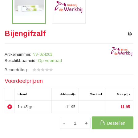
Bijengifzalf
Artikelnummer:
NV-024201
Beschikbaarheid:
Op voorraad
Beoordeling:
Voordeelprijzen
Inhoud
Adviesprijs
Voordeel
Onze prijs
1 x 45 gr.
11.95
11.95
Bestellen