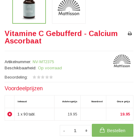
Vitamine C Gebufferd - Calcium
Ascorbaat
Artikelnummer:
NV-MT2375
Beschikbaarheid:
Op voorraad
Beoordeling:
Voordeelprijzen
Inhoud
Adviesprijs
Voordeel
Onze prijs
1 x 90 tabl.
19.95
19.95
Bestellen