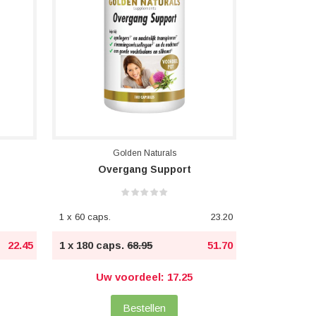
Golden Naturals
Overgang Support
1 x 60 caps.
23.20
22.45
1 x 180 caps.
68.95
51.70
Uw voordeel: 17.25
Bestellen