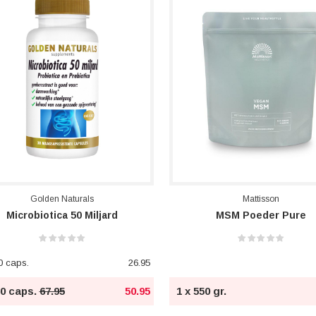
Golden Naturals
Mattisson
Microbiotica 50 Miljard
MSM Poeder Pure
0 caps.
26.95
60 caps.
67.95
50.95
1 x 550 gr.