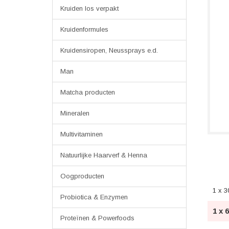
Kruiden los verpakt
Kruidenformules
Kruidensiropen, Neussprays e.d.
Man
Matcha producten
Mineralen
Multivitaminen
Natuurlijke Haarverf & Henna
Oogproducten
1 x 3
Probiotica & Enzymen
1 x 
Proteïnen & Powerfoods