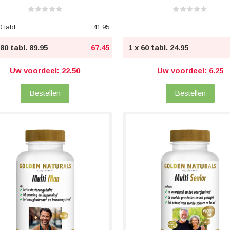
 tabl.
41.95
180 tabl.
89.95
67.45
1 x 60 tabl.
24.95
Uw voordeel: 22.50
Uw voordeel: 6.25
Bestellen
Bestellen