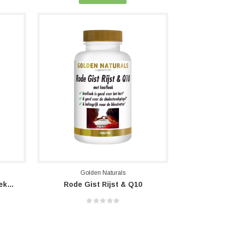
Golden Naturals
Q10 Ubiquinol 50 Mg - KanekaQH®
Rode Gist Rijst & Q10