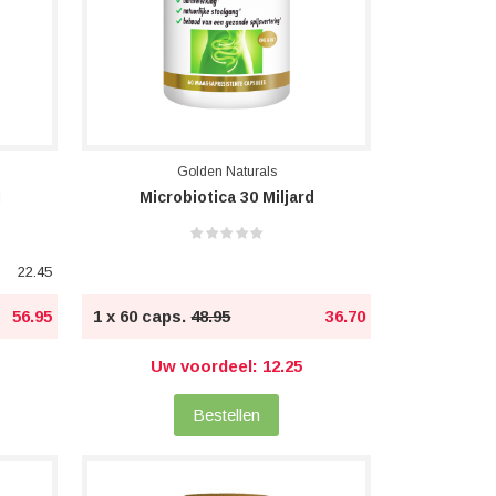
Golden Naturals
d
Microbiotica 30 Miljard
22.45
56.95
1 x 60 caps.
48.95
36.70
Uw voordeel: 12.25
Bestellen