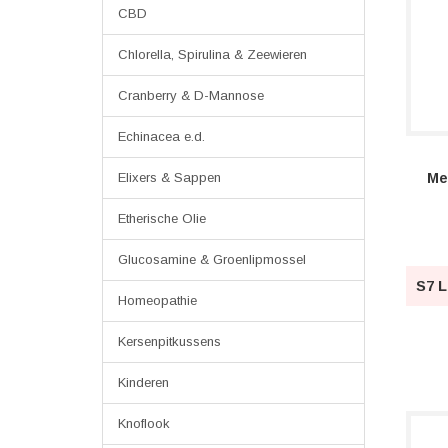
CBD
Chlorella, Spirulina & Zeewieren
Cranberry & D-Mannose
Echinacea e.d.
Me
Elixers & Sappen
Etherische Olie
Glucosamine & Groenlipmossel
S7 L
Homeopathie
Kersenpitkussens
Kinderen
Knoflook