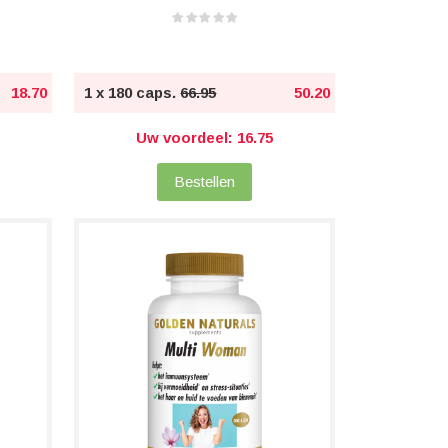
18.70
1 x 180 caps.
66.95
50.20
Uw voordeel: 16.75
Bestellen