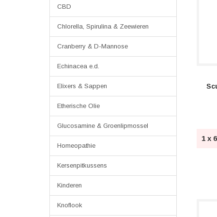
CBD
Chlorella, Spirulina & Zeewieren
Cranberry & D-Mannose
Echinacea e.d.
Elixers & Sappen
Etherische Olie
Glucosamine & Groenlipmossel
1 x 
Homeopathie
Kersenpitkussens
Kinderen
Knoflook