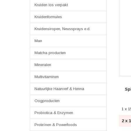
Kruiden los verpakt
Kruidenformules
Kruidensiropen, Neussprays e.d.
Man
Matcha producten
Mineralen
Multivitaminen
Natuurlijke Haarverf & Henna
Sp
Oogproducten
1 x 1
Probiotica & Enzymen
2 x 
Proteïnen & Powerfoods