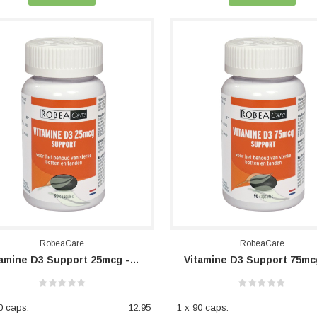
RobeaCare
RobeaCare
Vitamine D3 Support 25mcg - 1000 I.E.
0 caps.
12.95
1 x 90 caps.