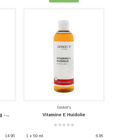
Ginkel's
Vitamine D3 Support 75mcg - 3000 I.E.
Vitamine E Huidolie
14.95
1 x 50 ml.
6.95