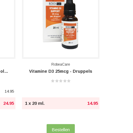
RobeaCare
Vitamine B12 1000 Mcg & Folaat
Vitamine D3 25mcg - Druppels
14.95
24.95
1 x 20 ml.
14.95
Bestellen