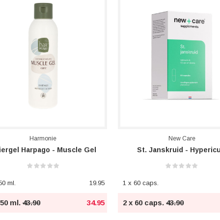
Harmonie
New Care
iergel Harpago - Muscle Gel
St. Janskruid - Hyperic
50 ml.
19.95
1 x 60 caps.
150 ml.
43.90
34.95
2 x 60 caps.
43.90