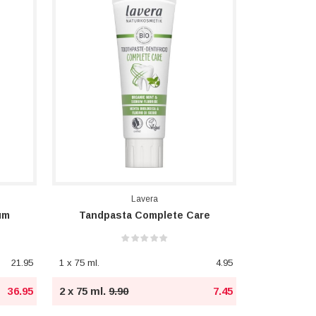
Lavera
um
Tandpasta Complete Care
21.95
1 x 75 ml.
4.95
36.95
2 x 75 ml.
9.90
7.45