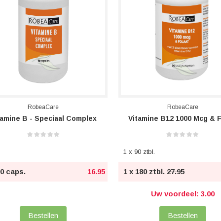
RobeaCare
RobeaCare
tamine B - Speciaal Complex
1 x 90 ztbl.
90 caps.
16.95
1 x 180 ztbl.
27.95
Uw voordeel: 3.00
Bestellen
Bestellen