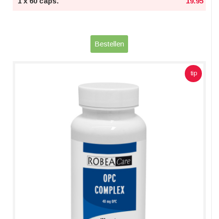
1 x 60 caps.
19.95
Bestellen
tip