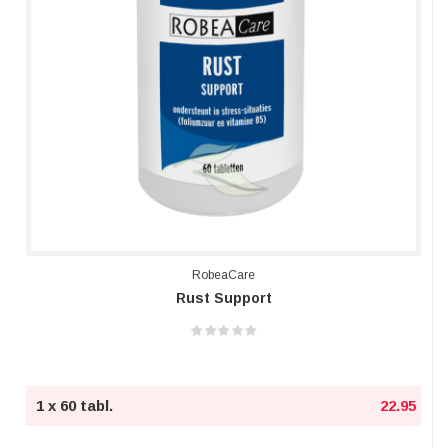
RobeaCare
Rust Support
1 x 60 tabl.
22.95