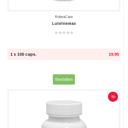
RobeaCare
Luteïnemax
1 x 100 caps.
19.95
Bestellen
tip