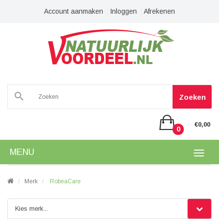
Account aanmaken
Inloggen
Afrekenen
Zoeken
€0,00
0
MENU
Merk
RobeaCare
Kies merk...