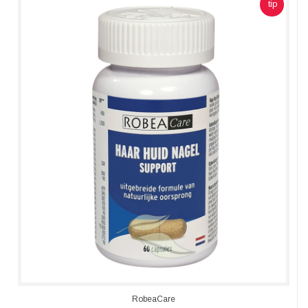
tip
RobeaCare