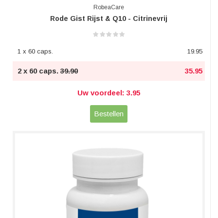
RobeaCare
Rode Gist Rijst & Q10 - Citrinevrij
1 x 60 caps.
19.95
2 x 60 caps.
39.90
35.95
Uw voordeel: 3.95
Bestellen