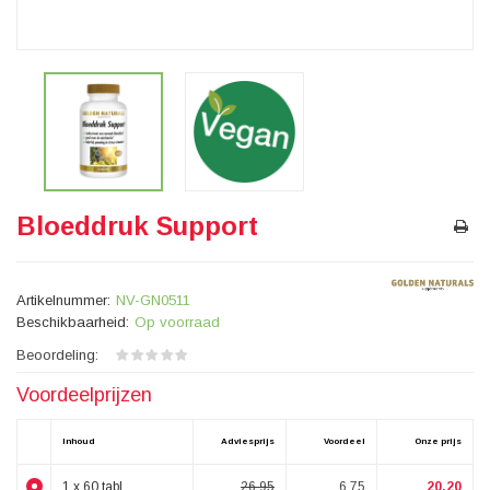
Bloeddruk Support
Artikelnummer:
NV-GN0511
Beschikbaarheid:
Op voorraad
Beoordeling:
Voordeelprijzen
Inhoud
Adviesprijs
Voordeel
Onze prijs
1 x 60 tabl.
26.95
6.75
20.20