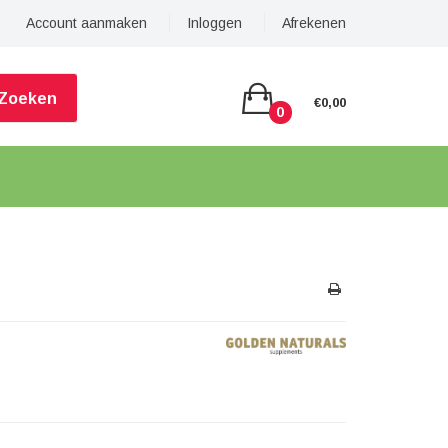
Account aanmaken
Inloggen
Afrekenen
Zoeken
€0,00
0