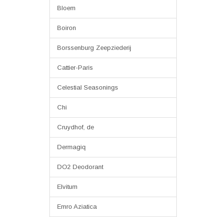
Bloem
Boiron
Borssenburg Zeepziederij
Cattier-Paris
Celestial Seasonings
Chi
Cruydhof, de
Dermagiq
DO2 Deodorant
Elvitum
Emro Aziatica