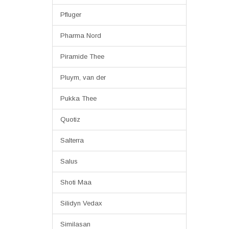
Pfluger
Pharma Nord
Piramide Thee
Pluym, van der
Pukka Thee
Quotiz
Salterra
Salus
Shoti Maa
Silidyn Vedax
Similasan