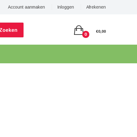
Account aanmaken
Inloggen
Afrekenen
Zoeken
€0,00
0