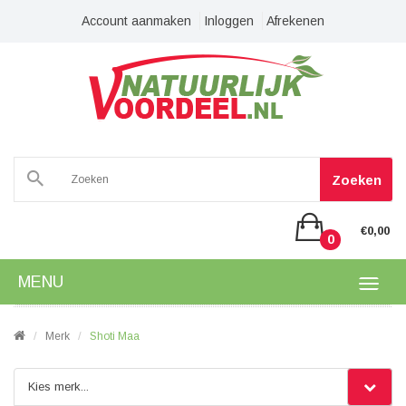
Account aanmaken
Inloggen
Afrekenen
Zoeken
€0,00
0
MENU
Merk
Shoti Maa
Kies merk...