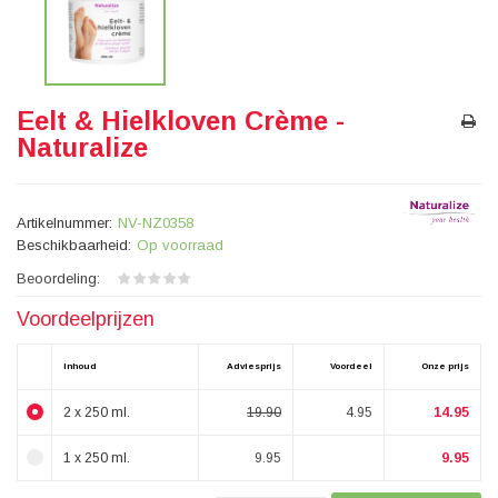
Eelt & Hielkloven Crème -
Naturalize
Artikelnummer:
NV-NZ0358
Beschikbaarheid:
Op voorraad
Beoordeling:
Voordeelprijzen
Inhoud
Adviesprijs
Voordeel
Onze prijs
2 x 250 ml.
19.90
4.95
14.95
1 x 250 ml.
9.95
9.95